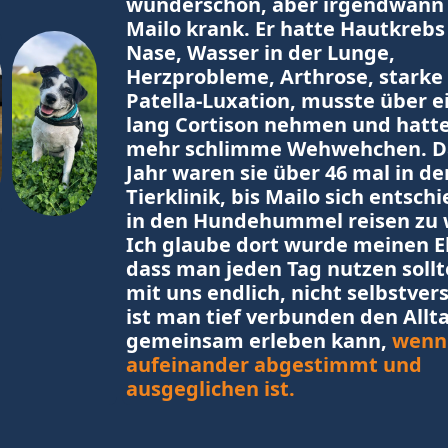
wunderschön, aber irgendwann 
Mailo krank. Er hatte Hautkrebs 
Nase, Wasser in der Lunge, 
Herzprobleme, Arthrose, starke A
Patella-Luxation, musste über ei
lang Cortison nehmen und hatte 
mehr schlimme Wehwehchen. Das
Jahr waren sie über 46 mal in der
Tierklinik, bis Mailo sich entschi
in den Hundehummel reisen zu w
Ich glaube dort wurde meinen Elt
dass man jeden Tag nutzen sollte,
mit uns endlich, nicht selbstvers
ist man tief verbunden den Allta
gemeinsam erleben kann, 
wenn
aufeinander abgestimmt und 
ausgeglichen ist. 