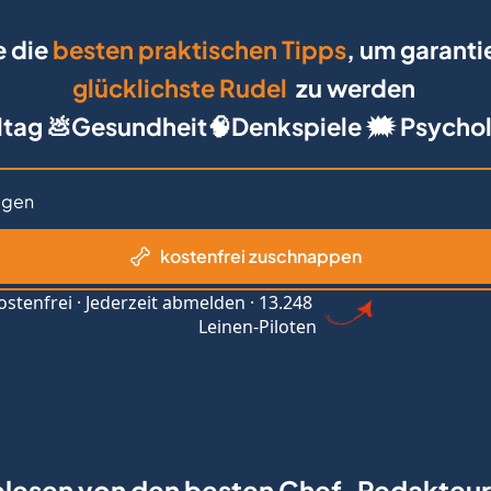
 die 
besten praktischen Tipps
, 
glücklichste Rudel
  zu werden 
ltag 💩Gesundheit🧠Denkspiele 🗯 Psycho
kostenfrei zuschnappen
stenfrei · Jederzeit abmelden · 13.248 
Leinen-Piloten
lesen von den besten Chef-Redakteu