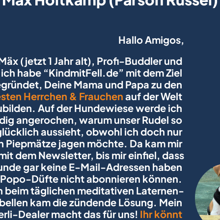
Hallo Amigos,
Mäx (jetzt 1 Jahr alt), Profi-Buddler und 
ich habe “
KindmitFell.de
” mit dem Ziel 
gegründet, Deine Mama und Papa zu den 
sten Herrchen & Frauchen
 auf der Welt 
bilden. Auf der Hundewiese werde ich 
dig angerochen, warum unser Rudel so 
glücklich aussieht, obwohl ich doch nur 
ch Piepmätze jagen möchte. Da kam mir 
mit dem Newsletter, bis mir einfiel, dass 
unde gar keine E-Mail-Adressen haben 
 Popo-Düfte nicht abonnieren können. 
 beim täglichen meditativen Laternen-
bellen kam die zündende Lösung. Mein 
rli-Dealer macht das für uns! 
Ihr könnt 