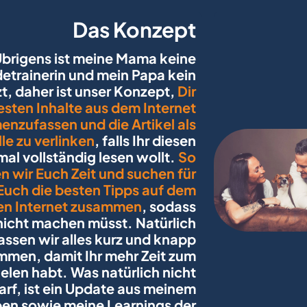
Das Konzept
brigens ist meine Mama keine 
etrainerin und mein Papa kein 
zt, daher ist unser Konzept, 
Dir 
esten Inhalte aus dem Internet 
nzufassen und die Artikel als 
le zu verlinken
, falls Ihr diesen 
al vollständig lesen wollt. 
So 
n wir Euch Zeit und suchen für 
Euch die besten Tipps auf dem 
n Internet zusammen
, sodass 
 nicht machen müsst. Natürlich 
assen wir alles kurz und knapp 
men, damit Ihr mehr Zeit zum 
elen habt. Was natürlich nicht 
arf, ist ein Update aus meinem 
en sowie meine Learnings der 