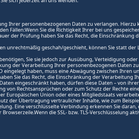
e sich jederzeit an uns wenden.
ung Ihrer personenbezogenen Daten zu verlangen. Hierzu kö
den Fällen:Wenn Sie die Richtigkeit Ihrer bei uns gespeic
e Dauer der Prüfung haben Sie das Recht, die Einschränkung
n unrechtmäßig geschah/geschieht, können Sie statt der 
enötigen, Sie sie jedoch zur Ausübung, Verteidigung ode
änkung der Verarbeitung Ihrer personenbezogenen Daten zu
VO eingelegt haben, muss eine Abwägung zwischen Ihren 
 haben Sie das Recht, die Einschränkung der Verarbeitung 
ten eingeschränkt haben, dürfen diese Daten – von ihrer 
 von Rechtsansprüchen oder zum Schutz der Rechte einer 
der Europäischen Union oder eines Mitgliedstaats verarbei
tz der Übertragung vertraulicher Inhalte, wie zum Beispiel 
elung. Eine verschlüsselte Verbindung erkennen Sie daran, 
Browserzeile.Wenn die SSL- bzw. TLS-Verschlüsselung aktivie