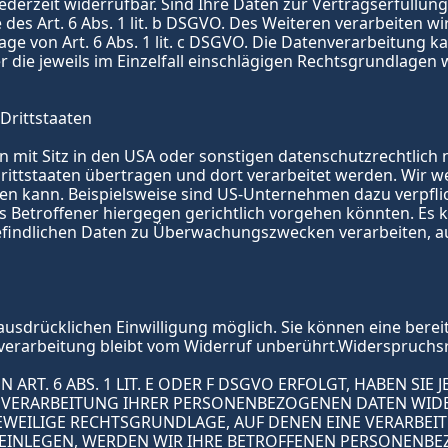
 jederzeit widerrufbar. Sind Ihre Daten zur Vertragserfül
des Art. 6 Abs. 1 lit. b DSGVO. Des Weiteren verarbeiten wir
age von Art. 6 Abs. 1 lit. c DSGVO. Die Datenverarbeitung 
er die jeweils im Einzelfall einschlägigen Rechtsgrundlagen
Drittstaaten
t Sitz in den USA oder sonstigen datenschutzrechtlich nic
ttstaaten übertragen und dort verarbeitet werden. Wir wei
en kann. Beispielsweise sind US-Unternehmen dazu verpfli
s Betroffener hiergegen gerichtlich vorgehen könnten. Es 
befindlichen Daten zu Überwachungszwecken verarbeiten, a
sdrücklichen Einwilligung möglich. Sie können eine bereits 
verarbeitung bleibt vom Widerruf unberührt.Widerspruchs
T. 6 ABS. 1 LIT. E ODER F DSGVO ERFOLGT, HABEN SIE JE
 VERARBEITUNG IHRER PERSONENBEZOGENEN DATEN WIDERS
EWEILIGE RECHTSGRUNDLAGE, AUF DENEN EINE VERARBEIT
INLEGEN, WERDEN WIR IHRE BETROFFENEN PERSONENBEZO