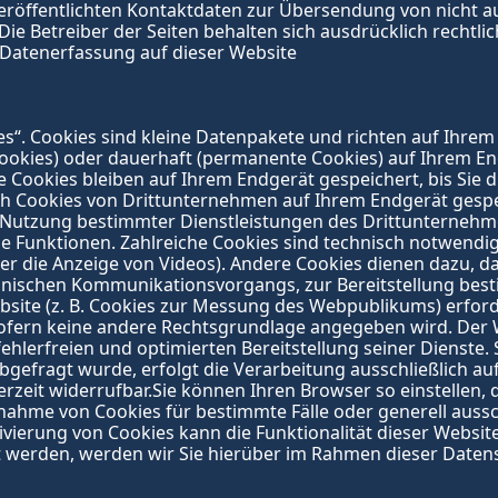
röffentlichten Kontaktdaten zur Übersendung von nicht a
ie Betreiber der Seiten behalten sich ausdrücklich rechtlic
 Datenerfassung auf dieser Website
s“. Cookies sind kleine Datenpakete und richten auf Ihrem
Cookies) oder dauerhaft (permanente Cookies) auf Ihrem En
Cookies bleiben auf Ihrem Endgerät gespeichert, bis Sie d
h Cookies von Drittunternehmen auf Ihrem Endgerät gespei
 Nutzung bestimmter Dienstleistungen des Drittunternehmen
e Funktionen. Zahlreiche Cookies sind technisch notwendig
der die Anzeige von Videos). Andere Cookies dienen dazu, 
nischen Kommunikationsvorgangs, zur Bereitstellung bestim
ite (z. B. Cookies zur Messung des Webpublikums) erforde
 sofern keine andere Rechtsgrundlage angegeben wird. Der W
lerfreien und optimierten Bereitstellung seiner Dienste. 
agt wurde, erfolgt die Verarbeitung ausschließlich auf Gru
erzeit widerrufbar.Sie können Ihren Browser so einstellen, 
nnahme von Cookies für bestimmte Fälle oder generell auss
ivierung von Cookies kann die Funktionalität dieser Websit
werden, werden wir Sie hierüber im Rahmen dieser Datens