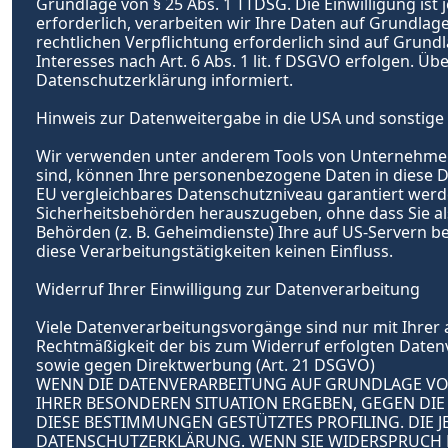
Grundlage von § 25 Abs. 1 TTDSG. Die Einwilligung ist
erforderlich, verarbeiten wir Ihre Daten auf Grundlage 
rechtlichen Verpflichtung erforderlich sind auf Grundl
Interesses nach Art. 6 Abs. 1 lit. f DSGVO erfolgen. Üb
Datenschutzerklärung informiert.
Hinweis zur Datenweitergabe in die USA und sonstige 
Wir verwenden unter anderem Tools von Unternehmen mi
sind, können Ihre personenbezogene Daten in diese Dri
EU vergleichbares Datenschutzniveau garantiert werd
Sicherheitsbehörden herauszugeben, ohne dass Sie al
Behörden (z. B. Geheimdienste) Ihre auf US-Servern 
diese Verarbeitungstätigkeiten keinen Einfluss.
Widerruf Ihrer Einwilligung zur Datenverarbeitung
Viele Datenverarbeitungsvorgänge sind nur mit Ihrer au
Rechtmäßigkeit der bis zum Widerruf erfolgten Daten
sowie gegen Direktwerbung (Art. 21 DSGVO)
WENN DIE DATENVERARBEITUNG AUF GRUNDLAGE VON AR
IHRER BESONDEREN SITUATION ERGEBEN, GEGEN DIE
DIESE BESTIMMUNGEN GESTÜTZTES PROFILING. DIE J
DATENSCHUTZERKLÄRUNG. WENN SIE WIDERSPRUCH E